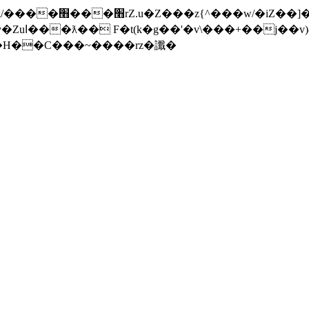
���]�x-
nW�H��С���~����rz�讖�