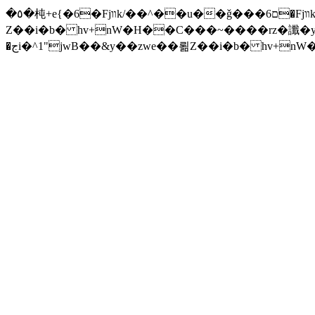
�٥�杶+e{�6�Fjװk/��^��u��ǧ���ם6�Fjװk/����׫���׫rZ.u�Z���z{^���w/�iZ��]�x-�جi�^1"jwB��&y��zwe��뢺
Z��i�b� hv+nW�H��С���~����rz�讖�y�Zuا���ƛ�� F�t(k�g��'�v\���+��j��v)ඇb���xĈ�� ����ݗ'����j
�جi�^1"jwB��&y��zwe��뢺Z��i�b� hv+