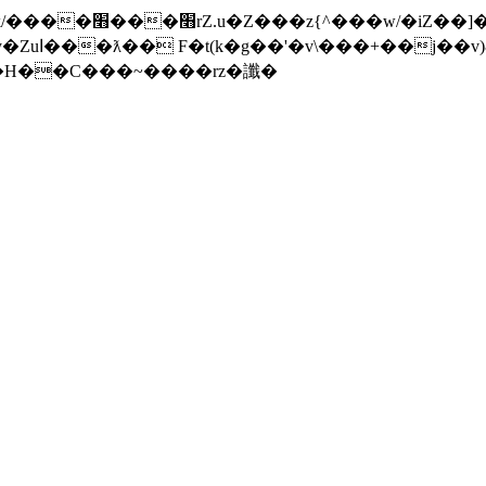
���]�x-
nW�H��С���~����rz�讖�