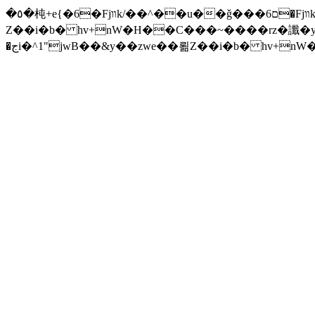
�٥�杶+e{�6�Fjװk/��^��u��ǧ���ם6�Fjװk/����׫���׫rZ.u�Z���z{^���w/�iZ��]�x-�جi�^1"jwB��&y��zwe��뢺
Z��i�b� hv+nW�H��С���~����rz�讖�y�Zuا���ƛ�� F�t(k�g��'�v\���+��j��v)ඇb���xĈ�� ����ݗ'����j
�جi�^1"jwB��&y��zwe��뢺Z��i�b� hv+